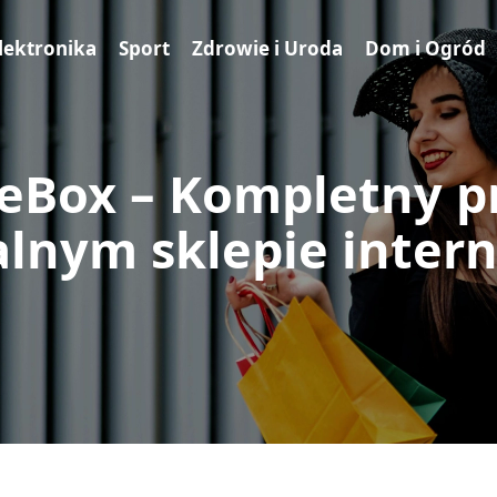
lektronika
Sport
Zdrowie i Uroda
Dom i Ogród
eBox – Kompletny 
alnym sklepie inte