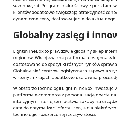
sezonowymi. Program lojalnościowy z punktami wy
klientów dodatkowo zwiększają atrakcyjność ceno
dynamiczne ceny, dostosowując je do aktualnego p
Globalny zasięg i inno
LightInTheBox to prawdziwie globalny sklep inter
regionów. Wielojęzyczna platforma, dostępna w kil
dostosowane do specyfiki różnych rynków sprawiaj
Globalna sieć centrów logistycznych zapewnia szy
w różnych krajach dodatkowo usprawnia proces dy
W obszarze technologii LightInTheBox inwestuje
platforma e-commerce z personalizacją opartą na s
intuicyjnym interfejsem ułatwia zakupy na urządz
data do optymalizacji oferty i cen, a dla niektóry
technologie rozszerzonej rzeczywistości.