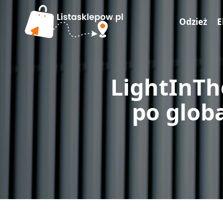
Odzież
E
LightInTh
po glob