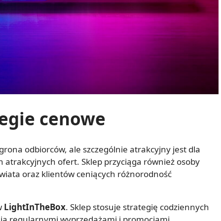
tegie cenowe
grona odbiorców, ale szczególnie atrakcyjny jest dla
rakcyjnych ofert. Sklep przyciąga również osoby
wiata oraz klientów ceniących różnorodność
w
LightInTheBox
. Sklep stosuje strategię codziennych
nia regularnymi wyprzedażami i promocjami