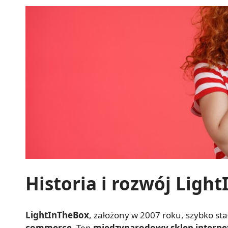
Historia i rozwój Ligh
LightInTheBox
, założony w 2007 roku, szybko st
commerce
. Ten
międzynarodowy sklep intern