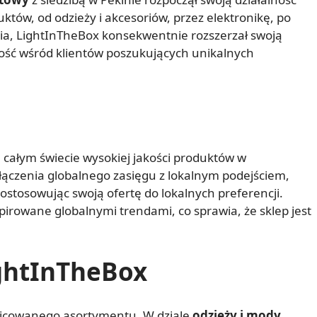
któw, od odzieży i akcesoriów, przez elektronikę, po
a, LightInTheBox konsekwentnie rozszerzał swoją
ność wśród klientów poszukujących unikalnych
 całym świecie wysokiej jakości produktów w
 łączenia globalnego zasięgu z lokalnym podejściem,
ostosowując swoją ofertę do lokalnych preferencji.
pirowane globalnymi trendami, co sprawia, że sklep jest
ghtInTheBox
żnicowanego asortymentu. W dziale
odzieży i mody