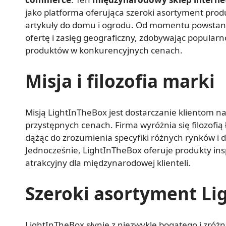
jako platforma oferująca szeroki asortyment produ
artykuły do domu i ogrodu. Od momentu powstani
ofertę i zasięg geograficzny, zdobywając popular
produktów w konkurencyjnych cenach.
Misja i filozofia marki
Misją LightInTheBox jest dostarczanie klientom na
przystępnych cenach. Firma wyróżnia się filozofią
dążąc do zrozumienia specyfiki różnych rynków i d
Jednocześnie, LightInTheBox oferuje produkty ins
atrakcyjny dla międzynarodowej klienteli.
Szeroki asortyment Li
LightInTheBox słynie z niezwykle bogatego i zró