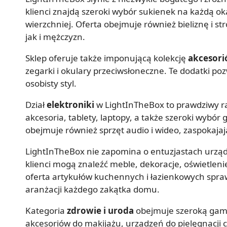
klienci znajdą szeroki wybór sukienek na każdą oka
wierzchniej. Oferta obejmuje również bieliznę i st
jak i mężczyzn.
Sklep oferuje także imponującą kolekcję
akcesor
zegarki i okulary przeciwsłoneczne. Te dodatki poz
osobisty styl.
Dział
elektroniki
w LightInTheBox to prawdziwy raj
akcesoria, tablety, laptopy, a także szeroki wybó
obejmuje również sprzęt audio i wideo, zaspokaja
LightInTheBox nie zapomina o entuzjastach urząd
klienci mogą znaleźć meble, dekoracje, oświetleni
oferta artykułów kuchennych i łazienkowych spra
aranżacji każdego zakątka domu.
Kategoria
zdrowie i uroda
obejmuje szeroką gamę
akcesoriów do makijażu, urządzeń do pielęgnacji 