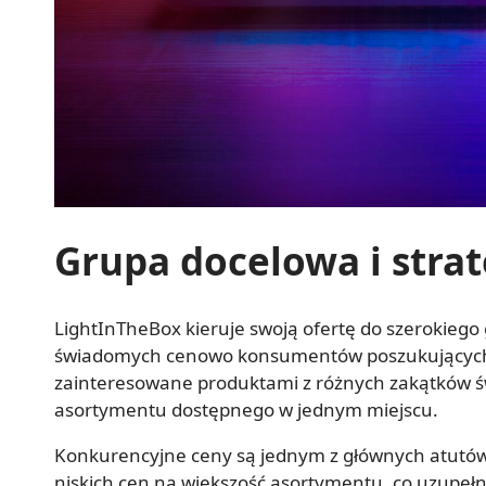
Grupa docelowa i stra
LightInTheBox kieruje swoją ofertę do szerokiego 
świadomych cenowo konsumentów poszukujących at
zainteresowane produktami z różnych zakątków ś
asortymentu dostępnego w jednym miejscu.
Konkurencyjne ceny są jednym z głównych atutó
niskich cen na większość asortymentu, co uzupeł