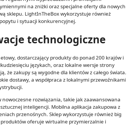
miennymi na zniżki oraz specjalne oferty dla nowych
wą sklepu. LightInTheBox wykorzystuje również
opytu i sytuacji konkurencyjnej.
wacje technologiczne
netowy, dostarczający produkty do ponad 200 krajów i
kudziesięciu językach, oraz lokalne wersje strony
ą, że zakupy są wygodne dla klientów z całego świata.
bkie dostawy, a współpraca z lokalnymi przewoźnikami
strybucji.
 w nowoczesne rozwiązania, takie jak zaawansowana
ztucznej inteligencji. Mobilna aplikacja zakupowa z
eniach przenośnych. Sklep wykorzystuje również big
ch produktów oferuje wirtualne przymierzalnie i