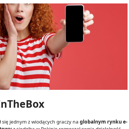
tInTheBox
ał się jednym z wiodących graczy na
globalnym rynku e-
etowy
z siedzibą w Pekinie rozpoczął swoją działalność