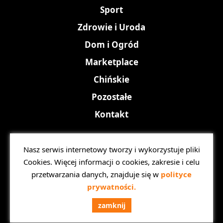
Sport
Zdrowie i Uroda
Dom i Ogród
Marketplace
Chińskie
Pozostałe
Kontakt
Nasz serwis internetowy tworzy i wykorzystuje pliki
Copyright © 2026 Listasklepow.pl.
Cookies. Więcej informacji o cookies, zakresie i celu
Polityka prywatności
przetwarzania danych, znajduje się w
polityce
RODO
prywatności.
Projekt i realizacja:
WPDesigner.pl
zamknij