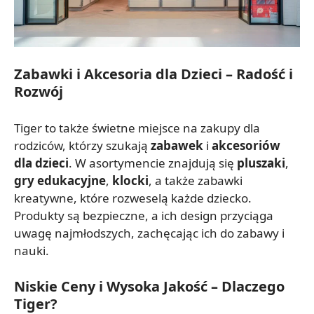
Zabawki i Akcesoria dla Dzieci – Radość i
Rozwój
Tiger to także świetne miejsce na zakupy dla
rodziców, którzy szukają
zabawek
i
akcesoriów
dla dzieci
. W asortymencie znajdują się
pluszaki
,
gry edukacyjne
,
klocki
, a także zabawki
kreatywne, które rozweselą każde dziecko.
Produkty są bezpieczne, a ich design przyciąga
uwagę najmłodszych, zachęcając ich do zabawy i
nauki.
Niskie Ceny i Wysoka Jakość – Dlaczego
Tiger?